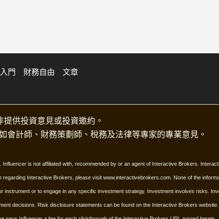
入門
財務自由
文章
非提供投資意見或投資邀約。
如會計師、財務策劃師、稅務及法律等專家的專業意見。
 Influencer is not affiliated with, recommended by or an agent of Interactive Brokers. Inter
on regarding Interactive Brokers, please visit www.interactivebrokers.com.
None of the informa
ct or instrument or to engage in any specific investment strategy. Investment involves risks. 
ment decisions. Risk disclosure statements can be found on the Interactive Brokers website
ve pays Influencer a fee for each clickthrough of the Interactive Brokers URL posted herein.