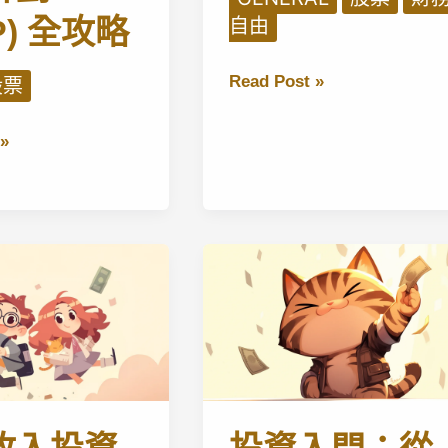
P) 全攻略
自由
Ray
Read Post »
股票
Dalio
掌
»
握
經
濟
與
投
資
原
則：
通
往
e
市