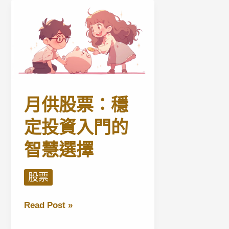
略
資
避
怎
全
險
麼
攻
策
辦？
略：
略
學
從
與
習
保
風
巴
本
險
菲
月供股票：穩
到
特
賺
定投資入門的
的
價
兩
智慧選擇
的
大
13
原
種
股票
則，
收
讓
息
月
Read Post »
你
實
供
在