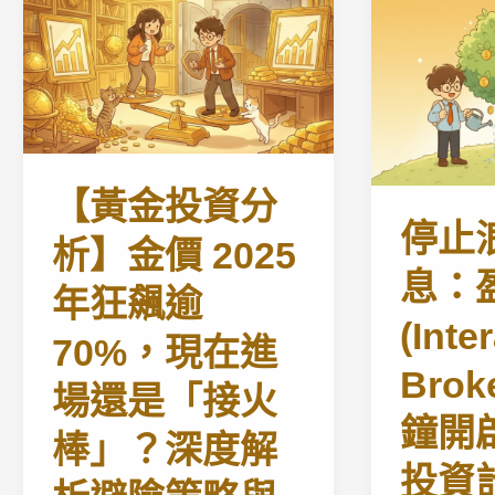
【黃金投資分
停止
析】金價 2025
息：
年狂飆逾
(Inte
70%，現在進
Brok
場還是「接火
鐘開
棒」？深度解
投資