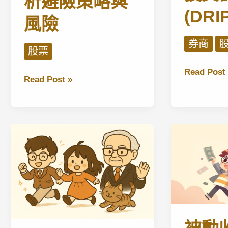
析避險策略與
(DRI
風險
券商
股票
停
Read Post 
【黃
Read Post »
止
金
浪
投
費
資
股
分
息：
析】
盈
金
透
價
證
2025
券
年
(Interactiv
狂