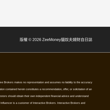
版權 © 2026 ZeeMoney貓奴夫婦財自日誌
active Brokers makes no representation and assumes no liability to the accuracy
tion contained herein constitutes a recommendation, offer, or solicitation of an
Investors should obtain their own independent financial advice and understand
.
Influencer is a customer of Interactive Brokers. Interactive Brokers and