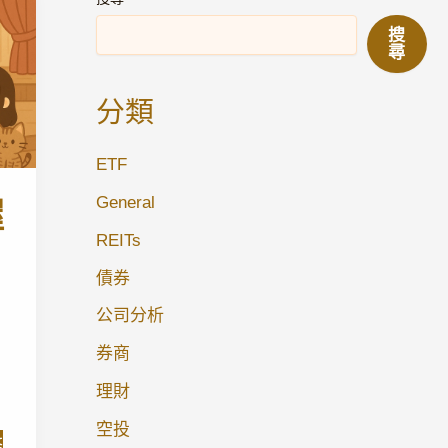
搜
尋
分類
ETF
General
握
REITs
債券
公司分析
券商
理財
空投
務