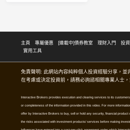
戰
股
低
工
票：
潮
具
穩
中
定
穩
投
住
資
主頁
專屬優惠
[連載中]債券教室
理財入門
投資
投
實用工具
入
資
門
節
的
奏
免責聲明: 此網站內容純粹個人投資經驗分享，並
智
在考慮或決定投資前，請務必詢諮相關專業人士，
慧
選
Interactive Brokers provides execution and clearing services to its customers.
擇
or completeness of the information provided in this video. For more informati
offer by Interactive Brokers to buy, sell or hold any security, financial produ
the risks associated with investment products/ services before making invest
Influencer have entered into a cost-per-click agreement under which Interacti