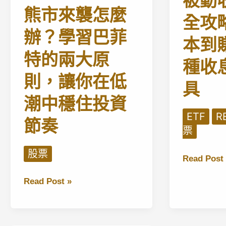
被動
Brokers)
飆
熊市來襲怎麼
5
全攻
逾
分
辦？學習巴菲
70%，
本到
鐘
現
特的兩大原
開
種收
在
啟
則，讓你在低
進
具
股
場
息
潮中穩住投資
還
再
ETF
R
是
節奏
投
票
「接
資
火
股票
計
被
Read Post 
棒」？
劃
動
深
熊
Read Post »
(DRIP)
收
度
市
全
入
解
來
攻
投
析
襲