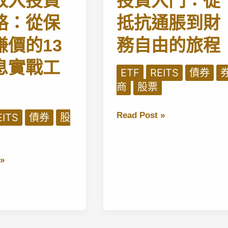
收入投資
投資入門：從
場
略：從保
抵抗通脹到財
成
賺價的13
務自由的旅程
功
的
息實戰工
關
ETF
REITS
債券
鍵
商
股票
指
南
投
Read Post »
EITS
債券
股
資
入
門：
»
從
抵
抗
通