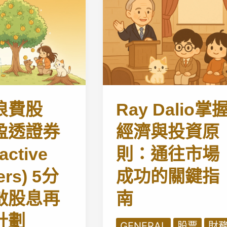
浪費股
Ray Dalio掌
盈透證券
經濟與投資原
ractive
則：通往市場
ers) 5分
成功的關鍵指
啟股息再
南
計劃
GENERAL
股票
財