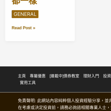
都一樣
GENERAL
Syfe
Read Post »
定
息
寶、
靈
活
寶
是
主頁
專屬優惠
[連載中]債券教室
理財入門
投資
實用工具
甚
麼？
香
免責聲明: 此網站內容純粹個人投資經驗分享，並
港
在考慮或決定投資前，請務必詢諮相關專業人士，
人