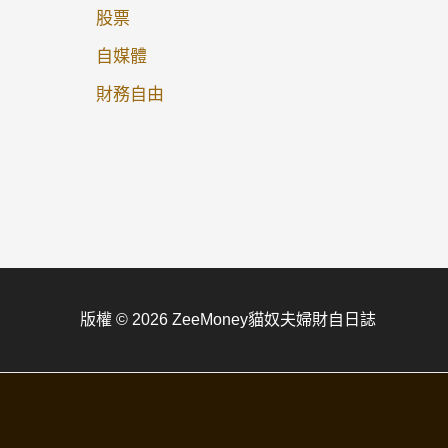
股票
自媒體
財務自由
版權 © 2026 ZeeMoney貓奴夫婦財自日誌