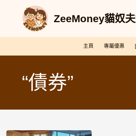
Skip
to
ZeeMoney貓
content
主頁
專屬優惠
“債券”