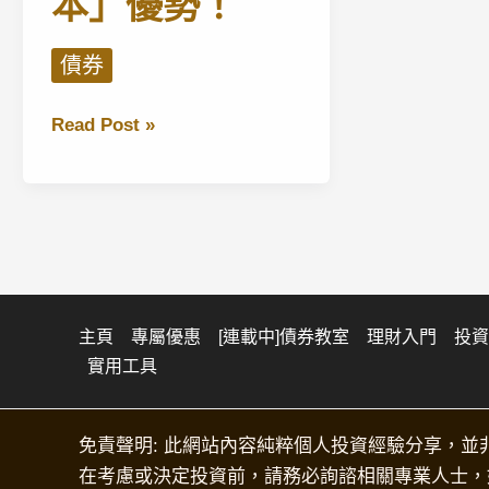
本」優勢！
債券
【債
Read Post »
券
投
資
新
手
Day10】
買
主頁
專屬優惠
[連載中]債券教室
理財入門
投資
實用工具
直
債
vs
免責聲明: 此網站內容純粹個人投資經驗分享，並
債
在考慮或決定投資前，請務必詢諮相關專業人士，