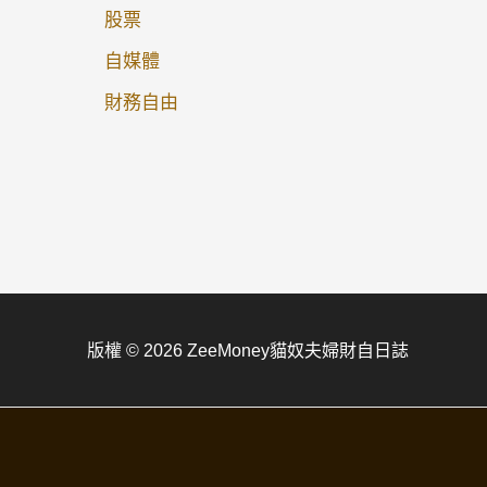
股票
自媒體
財務自由
版權 © 2026 ZeeMoney貓奴夫婦財自日誌