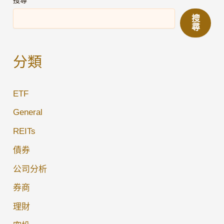
搜尋
驗
搜
證
尋
碼
賺
分類
錢
攻
ETF
略
｜
General
真
REITs
實
債券
評
價
公司分析
＋
券商
避
理財
雷
指