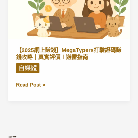
【2025網上賺錢】MegaTypers打驗證碼賺
錢攻略｜真實評價＋避雷指南
自媒體
【2025
Read Post »
網
上
賺
錢】
MegaTypers
打