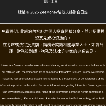
實用工具
版權 © 2026 ZeeMoney貓奴夫婦財自日誌
免責聲明: 此網站內容純粹個人投資經驗分享，並非提供投
資意見或投資邀約。
在考慮或決定投資前，請務必詢諮相關專業人士，如會計
師、財務策劃師、稅務及法律等專家的專業意見。
Interactive Brokers provides execution and clearing services to its customers. Influencer is
not affiliated with, recommended by or an agent of Interactive Brokers. Interactive Brokers
makes no representation and assumes no liability to the accuracy or completeness of the
information provided in this video. For more information regarding Interactive Brokers, please
visit www.interactivebrokers.com.
None of the information contained herein constitutes a
recommendation, offer, or solicitation of an offer by Interactive Brokers to buy, sell or hold
any security, financial product or instrument or to engage in any specific investment strategy.