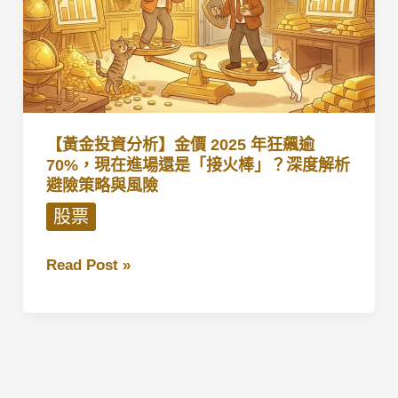
【黃金投資分析】金價 2025 年狂飆逾
70%，現在進場還是「接火棒」？深度解析
避險策略與風險
股票
【黃
Read Post »
金
投
資
分
析】