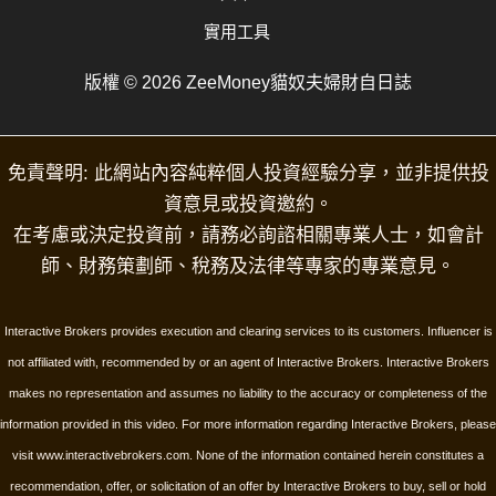
實用工具
版權 © 2026 ZeeMoney貓奴夫婦財自日誌
免責聲明: 此網站內容純粹個人投資經驗分享，並非提供投
資意見或投資邀約。
在考慮或決定投資前，請務必詢諮相關專業人士，如會計
師、財務策劃師、稅務及法律等專家的專業意見。
Interactive Brokers provides execution and clearing services to its customers. Influencer is
not affiliated with, recommended by or an agent of Interactive Brokers. Interactive Brokers
makes no representation and assumes no liability to the accuracy or completeness of the
information provided in this video. For more information regarding Interactive Brokers, please
visit www.interactivebrokers.com.
None of the information contained herein constitutes a
recommendation, offer, or solicitation of an offer by Interactive Brokers to buy, sell or hold