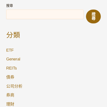
金
搜尋
價
搜
2025
尋
年
狂
分類
飆
逾
ETF
70%，
現
General
在
REITs
進
債券
場
還
公司分析
是
券商
「接
理財
火