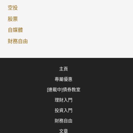
棒」？
空投
深
股票
度
解
自媒體
析
財務自由
避
險
策
主頁
略
專屬優惠
與
風
[連載中]債券教室
險
理財入門
投資入門
財務自由
文章