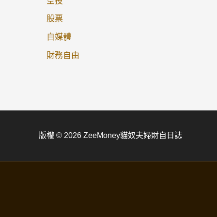
空投
股票
自媒體
財務自由
版權 © 2026 ZeeMoney貓奴夫婦財自日誌