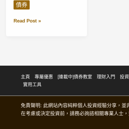
債券
債
Read Post »
券
教
室
第
8
天：
秒
主頁
專屬優惠
[連載中]債券教室
理財入門
投資
實用工具
懂
債
券
免責聲明: 此網站內容純粹個人投資經驗分享，並
收
在考慮或決定投資前，請務必詢諮相關專業人士，
益
率