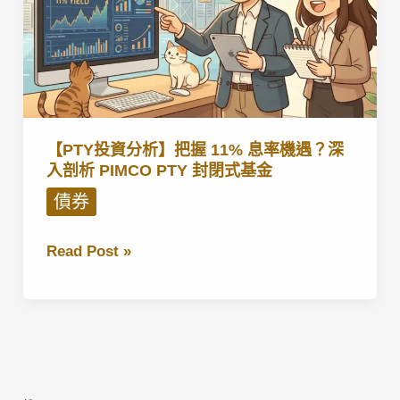
【PTY投資分析】把握 11% 息率機遇？深
入剖析 PIMCO PTY 封閉式基金
債券
【PTY
Read Post »
投
資
分
析】
把