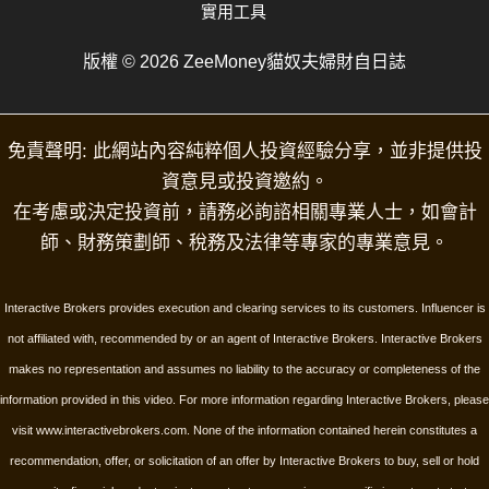
實用工具
版權 © 2026 ZeeMoney貓奴夫婦財自日誌
免責聲明: 此網站內容純粹個人投資經驗分享，並非提供投
資意見或投資邀約。
在考慮或決定投資前，請務必詢諮相關專業人士，如會計
師、財務策劃師、稅務及法律等專家的專業意見。
Interactive Brokers provides execution and clearing services to its customers. Influencer is
not affiliated with, recommended by or an agent of Interactive Brokers. Interactive Brokers
makes no representation and assumes no liability to the accuracy or completeness of the
information provided in this video. For more information regarding Interactive Brokers, please
visit www.interactivebrokers.com.
None of the information contained herein constitutes a
recommendation, offer, or solicitation of an offer by Interactive Brokers to buy, sell or hold