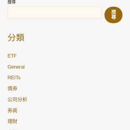
握
搜尋
11%
搜
息
尋
率
機
分類
遇？
深
ETF
入
剖
General
析
REITs
PIMCO
債券
PTY
封
公司分析
閉
券商
式
理財
基