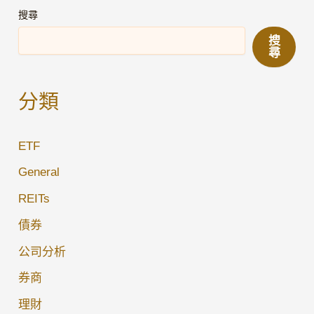
Day12】
搜尋
聽
搜
聯
尋
儲
局
分類
說
話
ETF
就
能
General
賺
REITs
錢？
債券
秒
懂
公司分析
「全
券商
球
理財
最