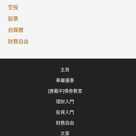
大
空投
莊
股票
家」
如
自媒體
何
財務自由
操
控
你
主頁
的
專屬優惠
債
券
[連載中]債券教室
戶
理財入門
口！
投資入門
財務自由
文章