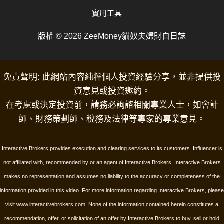
實用工具
版權 © 2026 ZeeMoney貓奴夫婦財自日誌
免責聲明: 此網站內容純粹個人投資經驗分享，並非提供投
資意見或投資邀約。
在考慮或決定投資前，請務必詢諮相關專業人士，如會計
師、財務策劃師、稅務及法律等專家的專業意見。
Interactive Brokers provides execution and clearing services to its customers. Influencer is
not affiliated with, recommended by or an agent of Interactive Brokers. Interactive Brokers
makes no representation and assumes no liability to the accuracy or completeness of the
information provided in this video. For more information regarding Interactive Brokers, please
visit www.interactivebrokers.com.
None of the information contained herein constitutes a
recommendation, offer, or solicitation of an offer by Interactive Brokers to buy, sell or hold