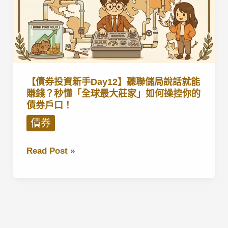
【債券投資新手Day12】聽聯儲局說話就能
賺錢？秒懂「全球最大莊家」如何操控你的
債券戶口！
債券
【債
Read Post »
券
投
資
新
手