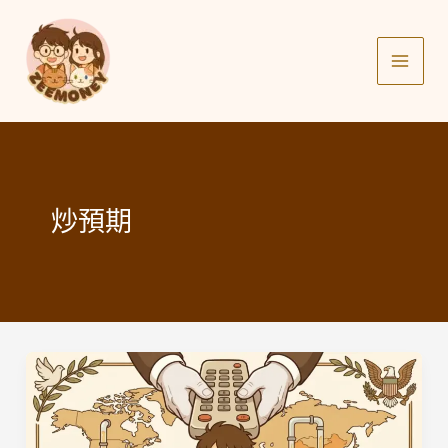
Skip
to
content
炒預期