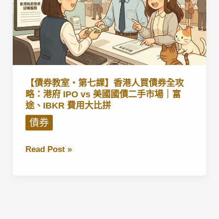
【債券教室・第七課】香港人買債券全攻
略：港府 IPO vs 美國國債二手市場｜富
途、IBKR 費用大比拼
債券
【債
Read Post »
券
教
室・
第
七