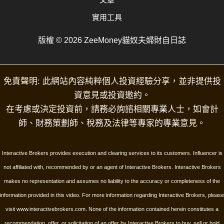
實用工具
版權 © 2026 ZeeMoney貓奴夫婦財自日誌
免責聲明: 此網站內容純粹個人投資經驗分享，並非提供投
資意見或投資邀約。
在考慮或決定投資前，請務必詢諮相關專業人士，如會計
師、財務策劃師、稅務及法律等專家的專業意見。
Interactive Brokers provides execution and clearing services to its customers. Influencer is
not affiliated with, recommended by or an agent of Interactive Brokers. Interactive Brokers
makes no representation and assumes no liability to the accuracy or completeness of the
information provided in this video. For more information regarding Interactive Brokers, please
visit www.interactivebrokers.com.
None of the information contained herein constitutes a
recommendation, offer, or solicitation of an offer by Interactive Brokers to buy, sell or hold