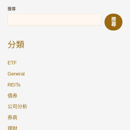
課】
搜尋
香
搜
港
尋
人
買
分類
債
券
ETF
全
攻
General
略：
REITs
港
債券
府
IPO
公司分析
vs
券商
美
理財
國