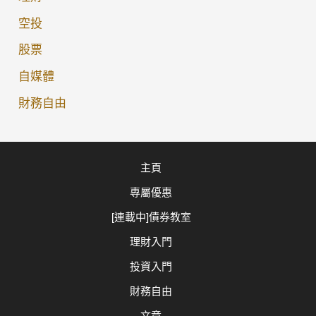
國
空投
債
股票
二
手
自媒體
市
財務自由
場
｜
富
主頁
途、
專屬優惠
IBKR
費
[連載中]債券教室
用
理財入門
大
投資入門
比
財務自由
拼
文章