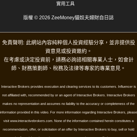
實用工具
版權 © 2026 ZeeMoney貓奴夫婦財自日誌
免責聲明: 此網站內容純粹個人投資經驗分享，並非提供投
資意見或投資邀約。
在考慮或決定投資前，請務必詢諮相關專業人士，如會計
師、財務策劃師、稅務及法律等專家的專業意見。
Interactive Brokers provides execution and clearing services to its customers. Influencer is
not affiliated with, recommended by or an agent of Interactive Brokers. Interactive Brokers
makes no representation and assumes no liability to the accuracy or completeness of the
information provided in this video. For more information regarding Interactive Brokers, please
visit www.interactivebrokers.com.
None of the information contained herein constitutes a
recommendation, offer, or solicitation of an offer by Interactive Brokers to buy, sell or hold