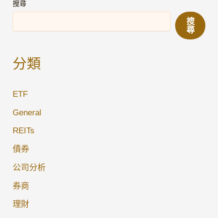
持
搜尋
倉
搜
覆
尋
盤
更
分類
新
(2026
ETF
年
3
General
月)
REITs
債券
公司分析
券商
理財