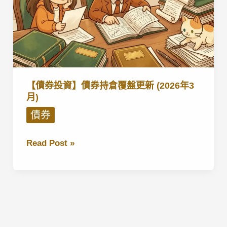
【債券投資】債券持倉覆盤更新 (2026年3
月)
債券
【債
Read Post »
券
投
資】
債
券