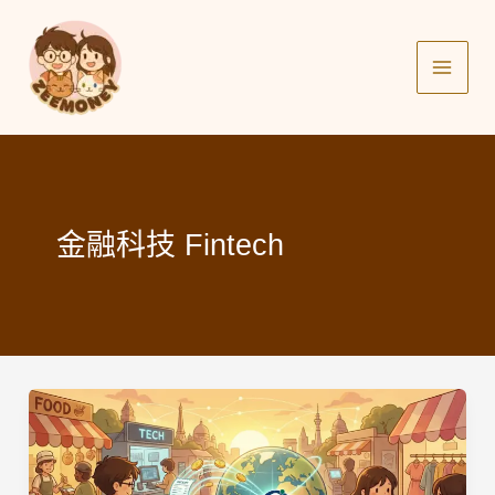
Skip
to
content
金融科技 Fintech