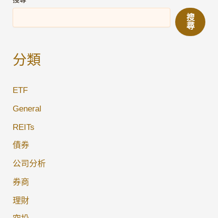
Payments
搜
(GPN)
尋
2035
年
分類
債
券
ETF
值
得
General
買
REITs
入
債券
嗎？
公司分析
券商
理財