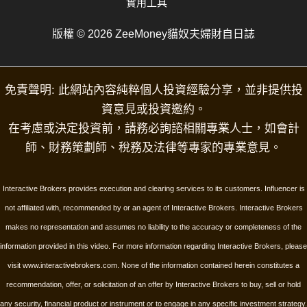
實用工具
版權 © 2026 ZeeMoney貓奴夫婦財自日誌
免責聲明: 此網站內容純粹個人投資經驗分享，並非提供投
資意見或投資邀約。
在考慮或決定投資前，請務必詢諮相關專業人士，如會計
師、財務策劃師、稅務及法律等專家的專業意見。
Interactive Brokers provides execution and clearing services to its customers. Influencer is
not affiliated with, recommended by or an agent of Interactive Brokers. Interactive Brokers
makes no representation and assumes no liability to the accuracy or completeness of the
information provided in this video. For more information regarding Interactive Brokers, please
visit www.interactivebrokers.com.
None of the information contained herein constitutes a
recommendation, offer, or solicitation of an offer by Interactive Brokers to buy, sell or hold
any security, financial product or instrument or to engage in any specific investment strategy.