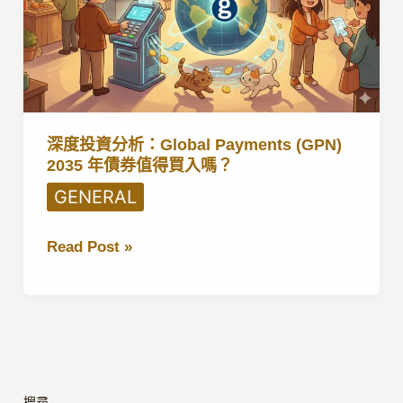
深度投資分析：Global Payments (GPN)
2035 年債券值得買入嗎？
GENERAL
深
Read Post »
度
投
資
分
析：
Global
搜尋