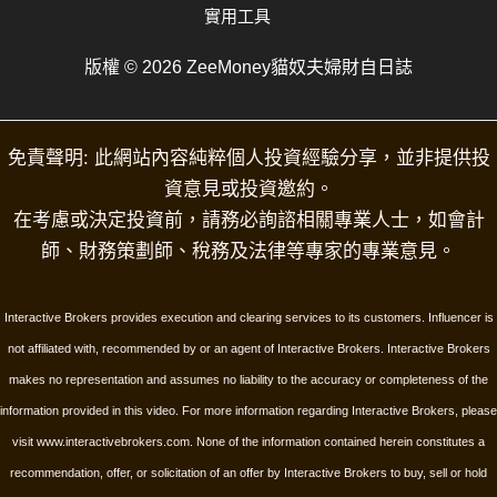
實用工具
版權 © 2026 ZeeMoney貓奴夫婦財自日誌
免責聲明: 此網站內容純粹個人投資經驗分享，並非提供投
資意見或投資邀約。
在考慮或決定投資前，請務必詢諮相關專業人士，如會計
師、財務策劃師、稅務及法律等專家的專業意見。
Interactive Brokers provides execution and clearing services to its customers. Influencer is
not affiliated with, recommended by or an agent of Interactive Brokers. Interactive Brokers
makes no representation and assumes no liability to the accuracy or completeness of the
information provided in this video. For more information regarding Interactive Brokers, please
visit www.interactivebrokers.com.
None of the information contained herein constitutes a
recommendation, offer, or solicitation of an offer by Interactive Brokers to buy, sell or hold