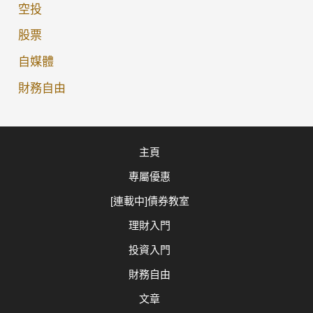
空投
國
股票
債
二
自媒體
手
財務自由
市
場
｜
主頁
富
途、
專屬優惠
IBKR
[連載中]債券教室
費
理財入門
用
投資入門
大
比
財務自由
拼
文章