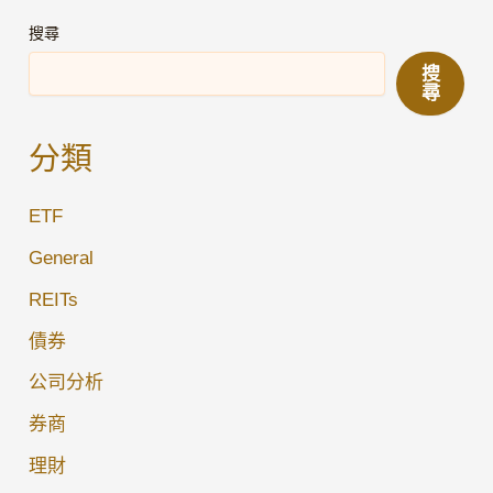
課】
搜尋
香
搜
港
尋
人
買
分類
債
券
ETF
全
General
攻
REITs
略：
港
債券
府
公司分析
IPO
券商
vs
美
理財
國