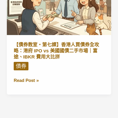
【債券教室・第七課】香港人買債券全攻
略：港府 IPO vs 美國國債二手市場｜富
途、IBKR 費用大比拼
債券
【債
Read Post »
券
教
室・
第
七