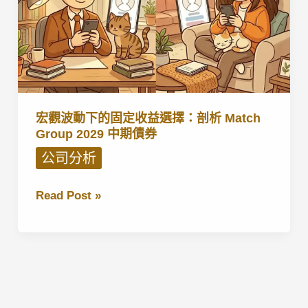
宏觀波動下的固定收益選擇：剖析 Match
Group 2029 中期債券
公司分析
宏
Read Post »
觀
波
動
下
的