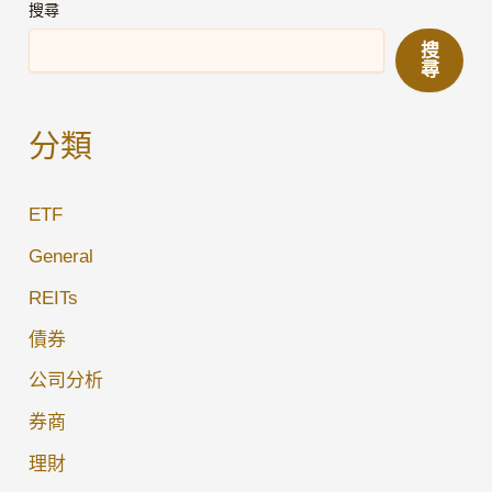
固
搜尋
定
搜
收
尋
益
選
分類
擇：
剖
ETF
析
Match
General
Group
REITs
2029
債券
中
期
公司分析
債
券商
券
理財