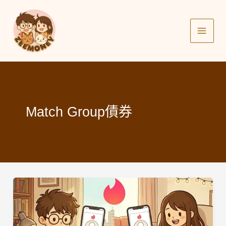
Skip
to
content
Match Group債券