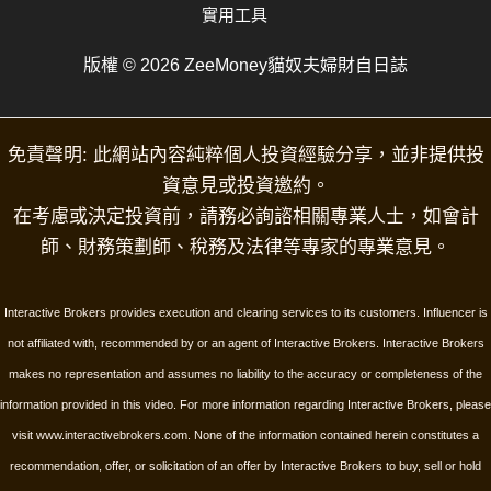
實用工具
版權 © 2026 ZeeMoney貓奴夫婦財自日誌
免責聲明: 此網站內容純粹個人投資經驗分享，並非提供投
資意見或投資邀約。
在考慮或決定投資前，請務必詢諮相關專業人士，如會計
師、財務策劃師、稅務及法律等專家的專業意見。
Interactive Brokers provides execution and clearing services to its customers. Influencer is
not affiliated with, recommended by or an agent of Interactive Brokers. Interactive Brokers
makes no representation and assumes no liability to the accuracy or completeness of the
information provided in this video. For more information regarding Interactive Brokers, please
visit www.interactivebrokers.com.
None of the information contained herein constitutes a
recommendation, offer, or solicitation of an offer by Interactive Brokers to buy, sell or hold