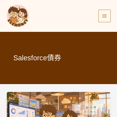
Skip
to
content
Salesforce債券