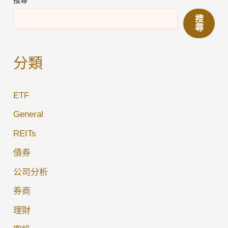
搜尋
期
搜
公
尋
司
債
分類
券
深
ETF
度
投
General
資
REITs
分
債券
析
報
公司分析
告
券商
理財