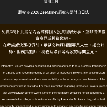
實用工具
版權 © 2026 ZeeMoney貓奴夫婦財自日誌
免責聲明: 此網站內容純粹個人投資經驗分享，並非提供投
資意見或投資邀約。
在考慮或決定投資前，請務必詢諮相關專業人士，如會計
師、財務策劃師、稅務及法律等專家的專業意見。
Interactive Brokers provides execution and clearing services to its customers. Influencer is
not affiliated with, recommended by or an agent of Interactive Brokers. Interactive Brokers
makes no representation and assumes no liability to the accuracy or completeness of the
information provided in this video. For more information regarding Interactive Brokers, please
visit www.interactivebrokers.com.
None of the information contained herein constitutes a
recommendation, offer, or solicitation of an offer by Interactive Brokers to buy, sell or hold
any security, financial product or instrument or to engage in any specific investment strategy.