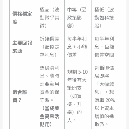
極高（波
中等（受
極低（波
價格穩定
動微乎其
政策影
動如科技
度
微）
響）
股）
折讓價差
每半年利
每半年利
主要回報
（類似定
息 + 小額
息 + 巨額
來源
存利息）
價差
價差空間
想穩賺利
判斷聯儲
規劃 5-10
息、隨時
局即將
年後有大
需要動用
「大幅減
筆開支
適合誰
資金的保
息」，想
（如買
買？
守派。
賺取 20%
樓、升
（當成美
以上資本
學）的
金高息活
增值的進
人。
期用）
取派。