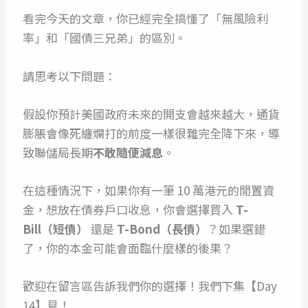
看完今天的文章，你已經完全搞懂了「無風險利
率」和「國債三兄弟」的區別。
請思考以下問題：
假設你預計美國政府未來的開支會越來越大，通貨
膨脹會像死纏爛打的前度一樣很難完全降下來，導
致聯儲局長期
不敢隨便減息
。
在這種情況下，如果你有一筆 10 萬港元的閒置資
金，想放在債券戶口收息，你會選擇買入
T-
Bill（短債）
還是
T-Bond（長債）
？如果選錯
了，你的本金可能會面臨什麼樣的後果？
歡迎在留言區告訴我們你的選擇！我們下集【Day
14】見！