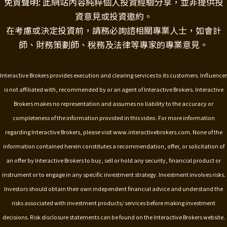
免責聲明: 此網站內容純粹個人投資經驗分享，並非提供投
資意見或投資邀約。
在考慮或決定投資前，請務必詢諮相關專業人士，如會計
師、財務策劃師、稅務及法律等專家的專業意見。
Interactive Brokers provides execution and clearing services to its customers. Influencer
is not affiliated with, recommended by or an agent of Interactive Brokers. Interactive
Brokers makes no representation and assumes no liability to the accuracy or
completeness of the information provided in this video. For more information
regarding Interactive Brokers, please visit www.interactivebrokers.com.
None of the
information contained herein constitutes a recommendation, offer, or solicitation of
an offer by Interactive Brokers to buy, sell or hold any security, financial product or
instrument or to engage in any specific investment strategy. Investment involves risks.
Investors should obtain their own independent financial advice and understand the
risks associated with investment products/ services before making investment
decisions. Risk disclosure statements can be found on the Interactive Brokers website.