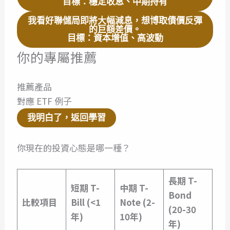
目標：穩定收息、中期持有
我看好聯儲局即將大幅減息，想博取債價反彈
的巨額差價。
目標：資本增值、高波動
你的專屬推薦
推薦產品
對應 ETF 例子
我明白了，返回學習
你現在的投資心態是哪一種？
長期 T-
短期 T-
中期 T-
Bond
比較項目
Bill (<1
Note (2-
(20-30
年)
10年)
年)