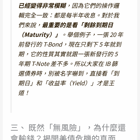
已經變得非常模糊
，因為它們的操作邏
輯完全一致：都是每半年收息。對於我
們來說，
最重要的是看「剩餘到期日
（Maturity）」
。舉個例子，一張 20 年
前發行的 T-Bond，現在只剩下 5 年就到
期，它的性質其實就跟一張新發行的 5
年期 T-Note 差不多。所以大家在 IB 篩
選債券時，別被名字嚇到，直接看「到
期日」和「收益率（Yield）」才是王
道！
三、 既然「無風險」，為什麼還
會輸錢？揭開美債危機的真面