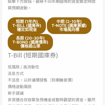
點擊下方按鈕，觀察不同年期國債的資金鎖定時間
與預期波動。
短期 (1年內)
中期 (2-10年)
T-BILL (國庫券)
T-NOTE (國庫票據)
穩定如現金
市場風向標
長期 (20-30年)
T-BOND (國庫債券)
價格過山車
T-Bill (短期國庫券)
低風險 / 高流動性
派息方式
不派息，以折讓價發售（到期賺差價）
價格波動風險
新手建議
非常適合存放緊急預備金或暫時觀望的資金。雖然