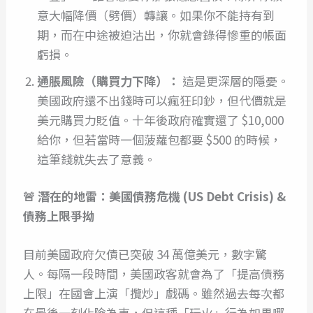
意大幅降價（劈價）轉讓。如果你不能持有到
期，而在中途被迫沽出，你就會錄得慘重的帳面
虧損。
通脹風險（購買力下降）：
這是更深層的隱憂。
美國政府還不出錢時可以瘋狂印鈔，但代價就是
美元購買力貶值。十年後政府確實還了 $10,000
給你，但若當時一個菠蘿包都要 $500 的時候，
這筆錢就失去了意義。
🚨 潛在的地雷：美國債務危機 (US Debt Crisis) &
債務上限爭拗
目前美國政府欠債已突破 34 萬億美元，數字驚
人。每隔一段時間，美國政客就會為了「提高債務
上限」在國會上演「攬炒」戲碼。雖然過去每次都
在最後一刻化險為夷，但這種「玩火」行為如果哪