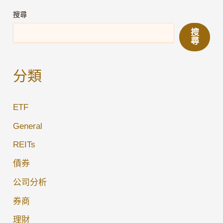
Day13】
搜尋
連
搜
巴
尋
菲
特
分類
都
瘋
ETF
狂
掃
General
貨？
REITs
揭
債券
開
「美
公司分析
國
券商
國
理財
債」