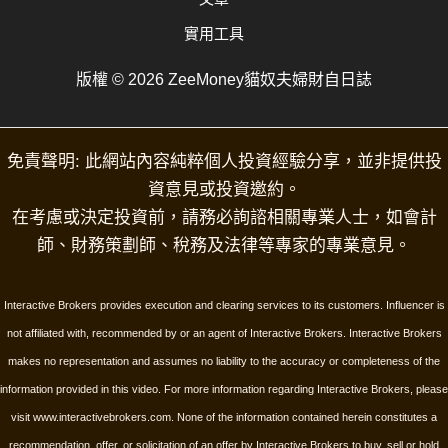
實用工具
版權 © 2026 ZeeMoney貓奴夫婦財自日誌
免責聲明: 此網站內容純粹個人投資經驗分享，並非提供投
資意見或投資邀約。
在考慮或決定投資前，請務必詢諮相關專業人士，如會計
師、財務策劃師、稅務及法律等專家的專業意見。
Interactive Brokers provides execution and clearing services to its customers. Influencer is
not affiliated with, recommended by or an agent of Interactive Brokers. Interactive Brokers
makes no representation and assumes no liability to the accuracy or completeness of the
information provided in this video. For more information regarding Interactive Brokers, please
visit www.interactivebrokers.com.
None of the information contained herein constitutes a
recommendation, offer, or solicitation of an offer by Interactive Brokers to buy, sell or hold