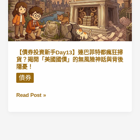
【債券投資新手Day13】連巴菲特都瘋狂掃
貨？揭開「美國國債」的無風險神話與背後
隱憂！
債券
【債
Read Post »
券
投
資
新
手