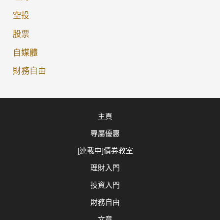
的
空投
無
股票
風
險
自媒體
神
財務自由
話
與
背
主頁
後
專屬優惠
隱
憂！
[連載中]債券教室
理財入門
投資入門
財務自由
文章