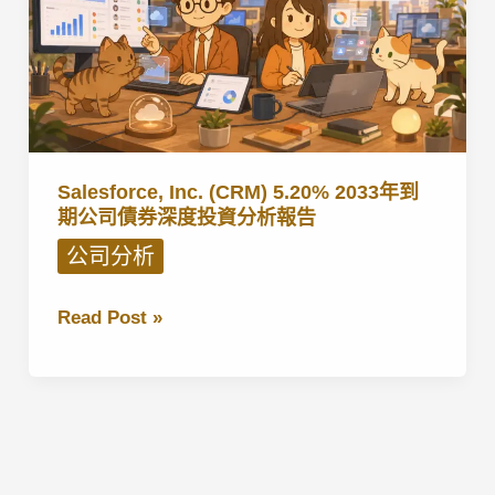
債
券
分
析：
收
益
Salesforce, Inc. (CRM) 5.20% 2033年到
率
期公司債券深度投資分析報告
約
公司分析
5.1%，
風
Salesforce,
Read Post »
險
Inc.
回
(CRM)
報
5.20%
是
2033
否
年
合