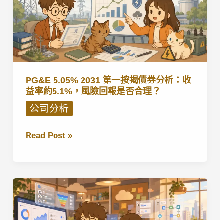
PG&E 5.05% 2031 第一按揭債券分析：收
益率約5.1%，風險回報是否合理？
公司分析
PG&E
Read Post »
5.05%
2031
第
一
按
揭