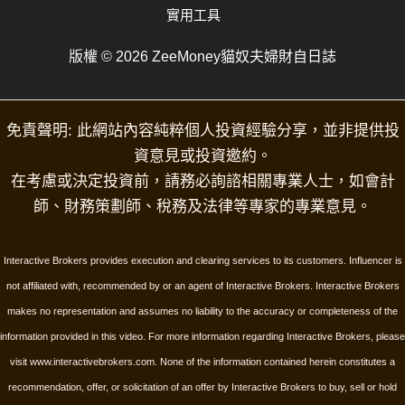
實用工具
版權 © 2026 ZeeMoney貓奴夫婦財自日誌
免責聲明: 此網站內容純粹個人投資經驗分享，並非提供投
資意見或投資邀約。
在考慮或決定投資前，請務必詢諮相關專業人士，如會計
師、財務策劃師、稅務及法律等專家的專業意見。
Interactive Brokers provides execution and clearing services to its customers. Influencer is
not affiliated with, recommended by or an agent of Interactive Brokers. Interactive Brokers
makes no representation and assumes no liability to the accuracy or completeness of the
information provided in this video. For more information regarding Interactive Brokers, please
visit www.interactivebrokers.com.
None of the information contained herein constitutes a
recommendation, offer, or solicitation of an offer by Interactive Brokers to buy, sell or hold