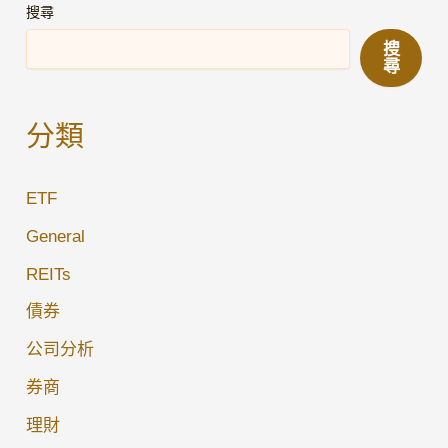
到
搜尋
理？
期
搜
公
尋
司
債
分類
券
深
ETF
度
投
General
資
REITs
分
債券
析
報
公司分析
告
券商
理財